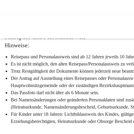
Ausweise & Dokument
Reisepass und Personalausweis
Hinweise:
Reisepass und Personalausweis sind ab 12 Jahren jeweils 10 Jahre
Es ist nicht möglich, den alten Reisepass/Personalausweis zu ver
Trotz Restgültigkeit der Dokumente können jederzeit neue beant
Der Antrag auf Ausstellung eines Reisepasses oder Personalauswe
Hauptwohnsitzgemeinde oder der zuständigen Bezirkshauptmanns
Das Passfoto darf 
nicht älter als 6 Monate
 sein. 
Bei Namensänderungen oder geänderten Personaldaten sind zusät
(Heiratsurkunde, Namensänderungsbescheid, Geburtsurkunde, St
Für 
Kinder unter 18 Jahren
: Lichtbildausweis des Kindes, gültige
Erziehungsberechtigten, Heiratsurkunde oder Obsorge Bescheid d