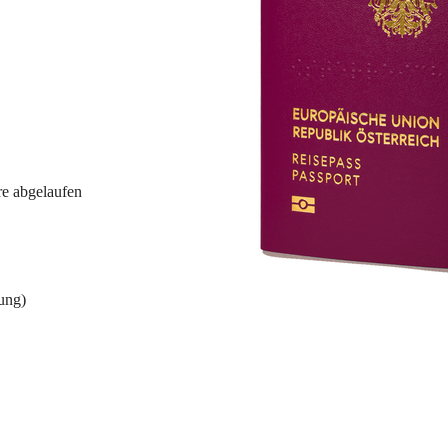
re abgelaufen
ung)