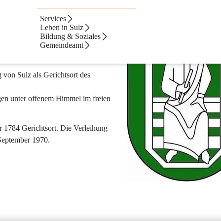
Services
Leben in Sulz
en und silbern gekleideten mit 
Bildung & Soziales
Richterstab, die linke Hand ist auf 
Gemeindeamt
n gehalten.
von Sulz als Gerichtsort des 
gen unter offenem Himmel im freien 
 1784 Gerichtsort. Die Verleihung 
 September 1970.