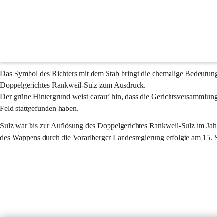
Gemeindewappen Sulz
Das Wappen der Gemeinde Sulz zeigt einen auf silbernem Stuhl sitzend
Stirnreif gekrönten Grafen (Richter). Er hält in der rechten Hand einen 
dem Oberschenkel aufgestützt. Der Hintergrund des Wappens ist in grü
Das Symbol des Richters mit dem Stab bringt die ehemalige Bedeutung 
Doppelgerichtes Rankweil-Sulz zum Ausdruck.
Der grüne Hintergrund weist darauf hin, dass die Gerichtsversammlun
Feld stattgefunden haben.
Sulz war bis zur Auflösung des Doppelgerichtes Rankweil-Sulz im Jahr
des Wappens durch die Vorarlberger Landesregierung erfolgte am 15.