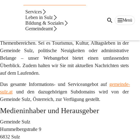
Impressum & Offenlegung gemäß §25 des
Mediengesetzes
Services
Leben in Sulz
Menü
gemeinde-sulz.at
 ist die offizielle Online-Plattform der Gemeinde 
Bildung & Soziales
Sulz. Hier und auf zugehörigen Subdomains finden Sie eine 
Gemeindeamt
Vielfalt an Informationen und Diensten zu unterschiedlichsten 
Themenbereichen. Sei es Tourismus, Kultur, Alltagsleben in der 
Gemeinde Sulz, politische Neuigkeiten oder administrative 
Belange – unser Webangebot bietet einen umfassenden 
Überblick. Zudem halten wir Sie mit aktuellen Nachrichten stets 
auf dem Laufenden. 
Das gesamte Informations- und Serviceangebot auf 
gemeinde-
sulz.at
 und den dazugehörigen Subdomains wird von der 
Gemeinde Sulz, Österreich, zur Verfügung gestellt.
Medieninhaber und Herausgeber
Gemeinde Sulz
Hummelbergstraße 9
6832 Sulz