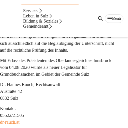
Legalisator
Services
Ein Legalisator wird vom Oberlandesgericht bestellt und ist 
Leben in Sulz
Menü
Bildung & Soziales
befugt, Unterschriften auf Urkunden zu beglaubigen, die für das 
Gemeindeamt
Grundbuch bestimmt sind – etwa bei Kaufverträgen oder 
Darlehensverträgen. Die Aufgabe des Legalisators beschränkt 
sich ausschließlich auf die Beglaubigung der Unterschrift, nicht 
auf die rechtliche Prüfung des Inhalts.
Mit Erlass des Präsidenten des Oberlandesgerichtes Innsbruck 
vom 04.08.2020 wurde als neuer Legalisator für 
Grundbuchssachen im Gebiet der Gemeinde Sulz
Dr. Hannes Rauch, Rechtsanwalt
Austraße 42
6832 Sulz
Kontakt:
05522/21505
dr-rauch.at