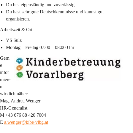
Du bist eigenständig und zuverlässig.
Du hast sehr gute Deutschkenntnisse und kannst gut 
organisieren.
Arbeitszeit & Ort:
VS Sulz
Montag – Freitag 07:00 – 08:00 Uhr
Gern
e 
infor
miere
n 
wir dich näher:
Mag. Andrea Wenger 
HR-Generalist 
M +43 676 88 420 7004
E 
a.wenger@kibe-vlbg.at