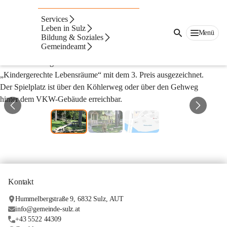
Wasserspielplatz-
Services
Köhlerweg
Leben in Sulz
Menü
Bildung & Soziales
Gemeindeamt
Der im Jahr 2009 errichtete Wasserspielplatz an der Frödisch bei 
der Einmündung in die Frutz wurde beim Bewerb 
„Kindergerechte Lebensräume“ mit dem 3. Preis ausgezeichnet.
Der Spielplatz ist über den Köhlerweg oder über den Gehweg 
hinter dem VKW-Gebäude erreichbar.
Kontakt
Hummelbergstraße 9, 6832 Sulz, AUT
info@gemeinde-sulz.at
+43 5522 44309