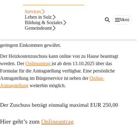
Heizkostenzuschuss
Services
2025/26
Leben in Sulz
Menü
Bildung & Soziales
Gemeindeamt
Wie in den vergangenen Jahren wird auch für die kommende 
kalte Jahreszeit ein Zuschuss für Personen bzw. Haushalte mit 
geringem Einkommen gewährt.
Der Heizkostenzuschuss kann online von zu Hause beantragt 
werden. Der 
Onlineantrag 
ist ab dem 13.10.2025 über das 
Formular für die Antragstellung verfügbar. Eine persönliche 
Antragstellung im Bürgerservice ist neben der 
Online-
Antragstellung
 weiterhin möglich.
Der Zuschuss beträgt
 einmalig maximal
EUR 250,00
Hier geht’s zum 
Onlineantrag