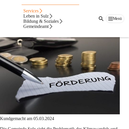
Auf dieser Seite
Services
Förderungen
Leben in Sulz
Menü
Bildung & Soziales
Gemeindeamt
Förderrichtlinien - Energie, Klima und Umwelt
Kundgemacht am 05.03.2024
Die Gemeinde Sulz sieht die Problematik des Klimawandels und 