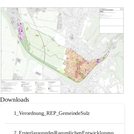
Downloads
1_Verordnung_REP_GemeindeSulz
2_ErsterlassungdesRaeumlichenEntwicklungsplanesderGemeindeSulz